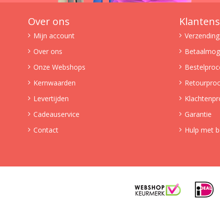
Over ons
Klantens
Mijn account
Verzending
Over ons
Betaalmoge
Onze Webshops
Bestelproc
Kernwaarden
Retourpro
Levertijden
Klachtenpr
Cadeauservice
Garantie
Contact
Hulp met b