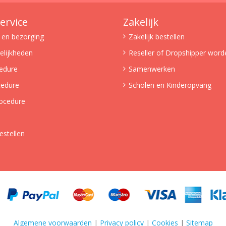
ervice
Zakelijk
 en bezorging
Zakelijk bestellen
lijkheden
Reseller of Dropshipper word
edure
Samenwerken
cedure
Scholen en Kinderopvang
ocedure
estellen
Algemene voorwaarden
|
Privacy policy
|
Cookies
|
Sitemap