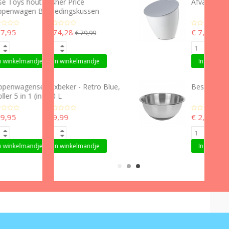
uten
ice
Poppenwagen hout
Afvalbakje Calypso - Wit
Beauty
kussen
groot wit-roze
€ 69,95
€ 7,99
€ 79,99
je
elmandje
In winkelmandje
In winkelmandje
et Pet
- Retro Blue,
Houten poppenwagen
Beslagkom, 22cm
inclusief
(roze-wit)
€ 59,95
€ 2,99
je
elmandje
In winkelmandje
In winkelmandje