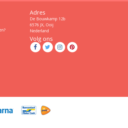
Adres
De Bouwkamp 12b
6576 JX, Ooij
en?
Nederland
Volg ons