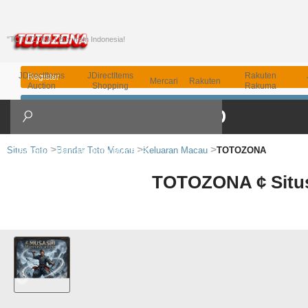
"TOTOZONA | Buy from Indonesia!
JDirectItems
JDirectItems
Rakuten
Register
Mercari
Rakuten
Auction
Shopping
Rakuma
Login
English
Situs Toto
Bandar Toto Macau
Keluaran Macau
TOTOZONA
TOTOZONA ¢ Situs
First Time User?
Inquiry / FAQ
Campaign