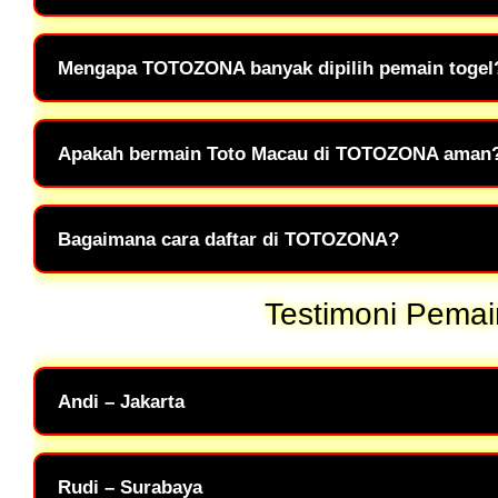
TOTOZONA dikenal sebagai bandar toto macau online yang menyedi
permainan yang stabil serta proses transaksi yang cepat dan aman 
Mengapa TOTOZONA banyak dipilih pemain togel
Banyak pemain memilih TOTOZONA karena menyediakan layanan custo
kemudahan akses melalui link alternatif yang selalu aktif.
Apakah bermain Toto Macau di TOTOZONA aman
Situs ini dikenal memiliki sistem keamanan yang cukup baik serta 
bermain dengan lebih nyaman.
Bagaimana cara daftar di TOTOZONA?
Pendaftaran di TOTOZONA sangat mudah, pemain hanya perlu mengis
Testimoni Pem
password, dan nomor rekening untuk memulai permainan.
Andi – Jakarta
Saya sudah bermain cukup lama di TOTOZONA dan sejauh ini pelay
togelnya juga lengkap.
Rudi – Surabaya