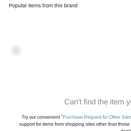
Popular items from this brand
Can't find the item y
Try our convenient "
Purchase Request for Other Site
support for items from shopping sites other than those