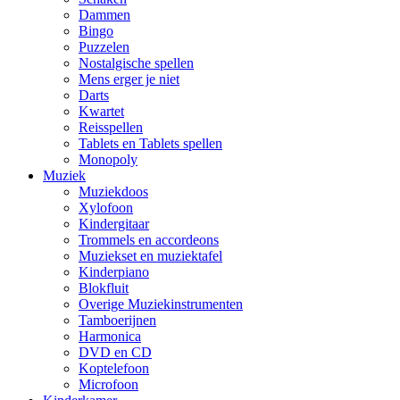
Dammen
Bingo
Puzzelen
Nostalgische spellen
Mens erger je niet
Darts
Kwartet
Reisspellen
Tablets en Tablets spellen
Monopoly
Muziek
Muziekdoos
Xylofoon
Kindergitaar
Trommels en accordeons
Muziekset en muziektafel
Kinderpiano
Blokfluit
Overige Muziekinstrumenten
Tamboerijnen
Harmonica
DVD en CD
Koptelefoon
Microfoon