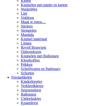
Kleien
Knutselen met papier en karton
Waskrijtjes
Lint
Sjabloon
Maak je eigen....
Stickers
Stempelen
Mandala
Knutsel materiaal
Lijmen
Revell Bouwsets
Opbergdozen
Knutselen met Ballonnen
Kleurkoffers
Prikken
Schrijfwaren en Stationary
Schorten
Feestartikelen
Kinderfeestjes
Verkleedkleren
Seizoensfeest
Ballonnen
Uitdeelzakjes
Kraamfeest