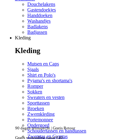
Douchelakens
Gastendoekjes
Handdoeken
Washandjes
Badlakens
Badjassen
Kleding
Kleding
Mutsen en Caps
Sjaals
Shirt en Polo's
Pyjama's en shortama's
Romper
Sokken
Sweaters en vesten
Sporttassen
Broeken
Zwemkleding
Portemonnee
Ondergoed
90 dagen retourrecht
| Gratis Retour
Schoudertassen en handtassen
Zwemtas en Gymtas
Gratis verzending vanaf €40,-