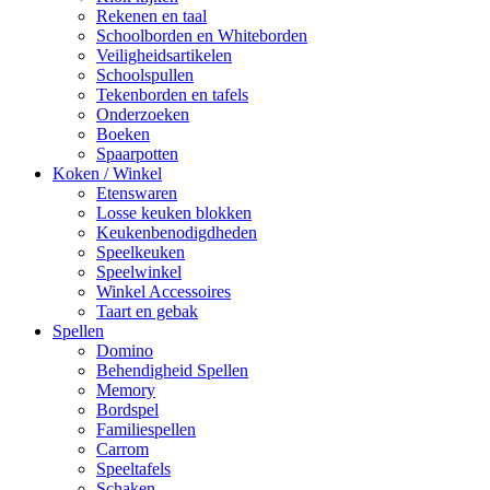
Rekenen en taal
Schoolborden en Whiteborden
Veiligheidsartikelen
Schoolspullen
Tekenborden en tafels
Onderzoeken
Boeken
Spaarpotten
Koken / Winkel
Etenswaren
Losse keuken blokken
Keukenbenodigdheden
Speelkeuken
Speelwinkel
Winkel Accessoires
Taart en gebak
Spellen
Domino
Behendigheid Spellen
Memory
Bordspel
Familiespellen
Carrom
Speeltafels
Schaken