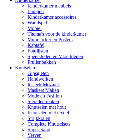
Kinderkamer
Kinderkamer meubels
Lampen
Kinderkamer accessoires
Wandspel
Mobiel
Thema's voor de kinderkamer
Muursticker en Posters
Kaptafel
Fotolijsten
Speelkleden en Vloerkleden
Prullenbakken
Knutselen
Gipsgieten
Handwerken
Insteek Mozaïek
Maskers Maken
Mode en Fashion
Sieraden maken
Knutselen met hout
Knutselen met textiel
Strijkkralen
Complete Knutselsets
Super Sand
Verven