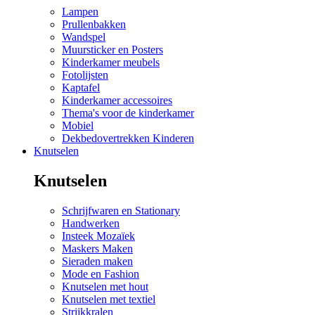
Lampen
Prullenbakken
Wandspel
Muursticker en Posters
Kinderkamer meubels
Fotolijsten
Kaptafel
Kinderkamer accessoires
Thema's voor de kinderkamer
Mobiel
Dekbedovertrekken Kinderen
Knutselen
Knutselen
Schrijfwaren en Stationary
Handwerken
Insteek Mozaïek
Maskers Maken
Sieraden maken
Mode en Fashion
Knutselen met hout
Knutselen met textiel
Strijkkralen