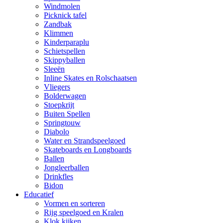
Windmolen
Picknick tafel
Zandbak
Klimmen
Kinderparaplu
Schietspellen
Skippyballen
Sleeën
Inline Skates en Rolschaatsen
Vliegers
Bolderwagen
Stoepkrijt
Buiten Spellen
Springtouw
Diabolo
Water en Strandspeelgoed
Skateboards en Longboards
Ballen
Jongleerballen
Drinkfles
Bidon
Educatief
Vormen en sorteren
Rijg speelgoed en Kralen
Klok kijken