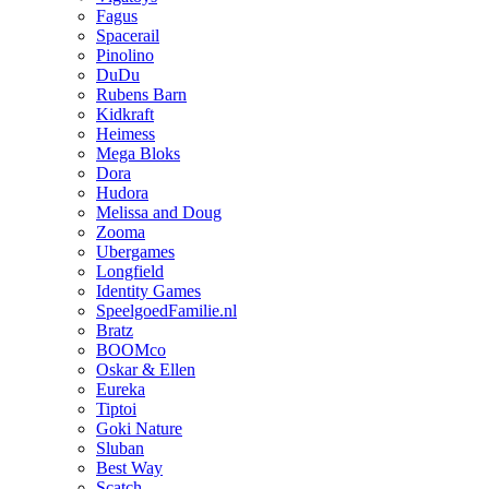
Fagus
Spacerail
Pinolino
DuDu
Rubens Barn
Kidkraft
Heimess
Mega Bloks
Dora
Hudora
Melissa and Doug
Zooma
Ubergames
Longfield
Identity Games
SpeelgoedFamilie.nl
Bratz
BOOMco
Oskar & Ellen
Eureka
Tiptoi
Goki Nature
Sluban
Best Way
Scatch