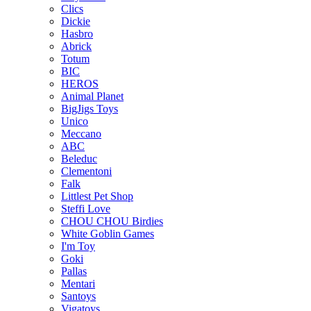
Clics
Dickie
Hasbro
Abrick
Totum
BIC
HEROS
Animal Planet
BigJigs Toys
Unico
Meccano
ABC
Beleduc
Clementoni
Falk
Littlest Pet Shop
Steffi Love
CHOU CHOU Birdies
White Goblin Games
I'm Toy
Goki
Pallas
Mentari
Santoys
Vigatoys