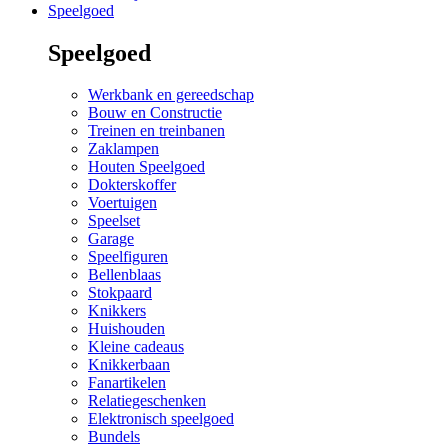
Speelgoed
Speelgoed
Werkbank en gereedschap
Bouw en Constructie
Treinen en treinbanen
Zaklampen
Houten Speelgoed
Dokterskoffer
Voertuigen
Speelset
Garage
Speelfiguren
Bellenblaas
Stokpaard
Knikkers
Huishouden
Kleine cadeaus
Knikkerbaan
Fanartikelen
Relatiegeschenken
Elektronisch speelgoed
Bundels