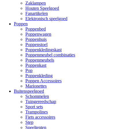
Zaklampen
Houten Speelgoed
Fanartikelen
Elektronisch speelgoed
Poppen
Poppenbed
Poppenwagen
Poppenhuis
Poppenstoel
Poppenkledingskast
Poppenmeubel combinaties
Poppenmeubels
Poppenkast
Pop
Poppenkleding
Poppen Accessoires
Marionettes
Buitenspeelgoed
Schommelen
Tuingereedschap
Sport sets
Trampolines
Fiets accessoires
Step
Speeltenten