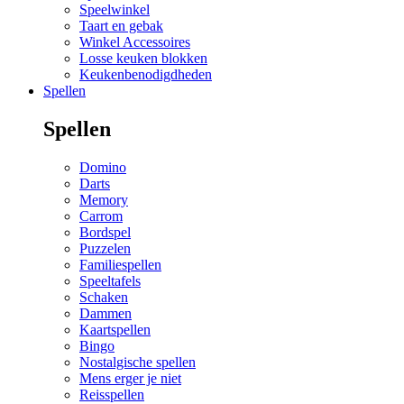
Speelwinkel
Taart en gebak
Winkel Accessoires
Losse keuken blokken
Keukenbenodigdheden
Spellen
Spellen
Domino
Darts
Memory
Carrom
Bordspel
Puzzelen
Familiespellen
Speeltafels
Schaken
Dammen
Kaartspellen
Bingo
Nostalgische spellen
Mens erger je niet
Reisspellen