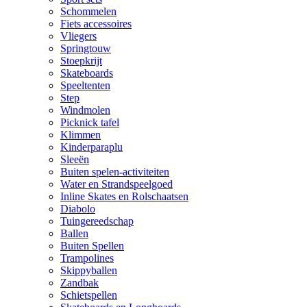
Schommelen
Fiets accessoires
Vliegers
Springtouw
Stoepkrijt
Skateboards
Speeltenten
Step
Windmolen
Picknick tafel
Klimmen
Kinderparaplu
Sleeën
Buiten spelen-activiteiten
Water en Strandspeelgoed
Inline Skates en Rolschaatsen
Diabolo
Tuingereedschap
Ballen
Buiten Spellen
Trampolines
Skippyballen
Zandbak
Schietspellen