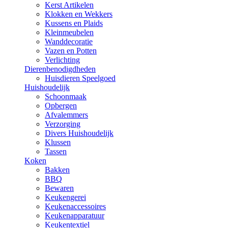
Kerst Artikelen
Klokken en Wekkers
Kussens en Plaids
Kleinmeubelen
Wanddecoratie
Vazen en Potten
Verlichting
Dierenbenodigdheden
Huisdieren Speelgoed
Huishoudelijk
Schoonmaak
Opbergen
Afvalemmers
Verzorging
Divers Huishoudelijk
Klussen
Tassen
Koken
Bakken
BBQ
Bewaren
Keukengerei
Keukenaccessoires
Keukenapparatuur
Keukentextiel