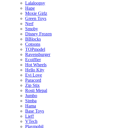
Lalaloopsy
Hape
Moxie Girlz
Green Toys
Nerf
Smoby
Disney Frozen
BBlocks
Cotoons
TOPmodel
Ravensburger
Ecoiffier
Hot Wheels
Hello Kity
Evi Love
Paracord
Zip Stix
Rosti Mepal
Jumbo
Simba
Hama
Base Toys
Lief!
VTech
Playmobil