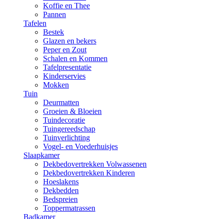
Koffie en Thee
Pannen
Tafelen
Bestek
Glazen en bekers
Peper en Zout
Schalen en Kommen
Tafelpresentatie
Kinderservies
Mokken
Tuin
Deurmatten
Groeien & Bloeien
Tuindecoratie
Tuingereedschap
Tuinverlichting
Vogel- en Voederhuisjes
Slaapkamer
Dekbedovertrekken Volwassenen
Dekbedovertrekken Kinderen
Hoeslakens
Dekbedden
Bedspreien
Toppermatrassen
Badkamer