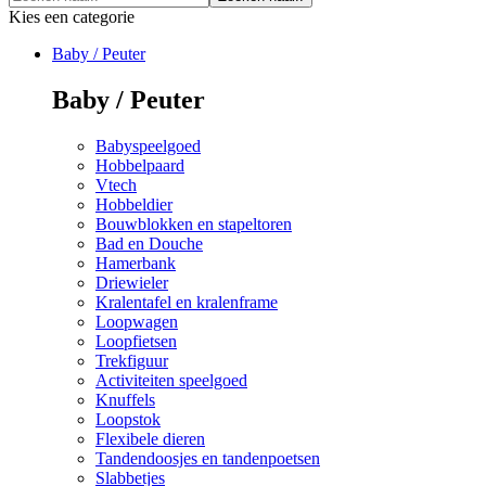
Kies een categorie
Baby / Peuter
Baby / Peuter
Babyspeelgoed
Hobbelpaard
Vtech
Hobbeldier
Bouwblokken en stapeltoren
Bad en Douche
Hamerbank
Driewieler
Kralentafel en kralenframe
Loopwagen
Loopfietsen
Trekfiguur
Activiteiten speelgoed
Knuffels
Loopstok
Flexibele dieren
Tandendoosjes en tandenpoetsen
Slabbetjes