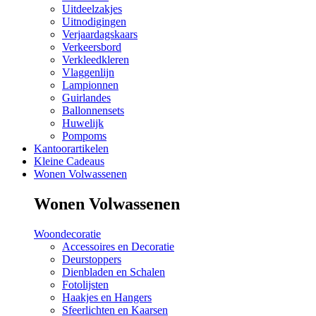
Uitdeelzakjes
Uitnodigingen
Verjaardagskaars
Verkeersbord
Verkleedkleren
Vlaggenlijn
Lampionnen
Guirlandes
Ballonnensets
Huwelijk
Pompoms
Kantoorartikelen
Kleine Cadeaus
Wonen Volwassenen
Wonen Volwassenen
Woondecoratie
Accessoires en Decoratie
Deurstoppers
Dienbladen en Schalen
Fotolijsten
Haakjes en Hangers
Sfeerlichten en Kaarsen