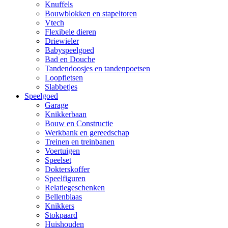
Knuffels
Bouwblokken en stapeltoren
Vtech
Flexibele dieren
Driewieler
Babyspeelgoed
Bad en Douche
Tandendoosjes en tandenpoetsen
Loopfietsen
Slabbetjes
Speelgoed
Garage
Knikkerbaan
Bouw en Constructie
Werkbank en gereedschap
Treinen en treinbanen
Voertuigen
Speelset
Dokterskoffer
Speelfiguren
Relatiegeschenken
Bellenblaas
Knikkers
Stokpaard
Huishouden