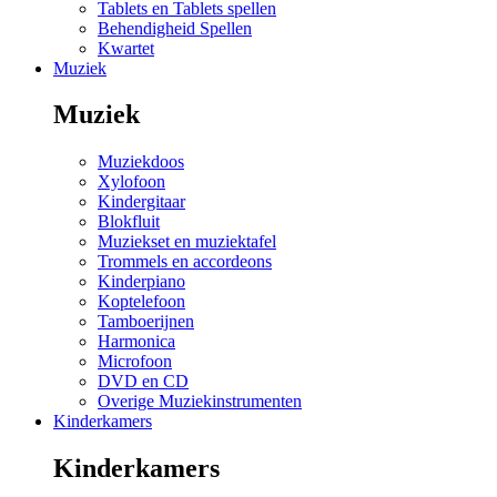
Tablets en Tablets spellen
Behendigheid Spellen
Kwartet
Muziek
Muziek
Muziekdoos
Xylofoon
Kindergitaar
Blokfluit
Muziekset en muziektafel
Trommels en accordeons
Kinderpiano
Koptelefoon
Tamboerijnen
Harmonica
Microfoon
DVD en CD
Overige Muziekinstrumenten
Kinderkamers
Kinderkamers