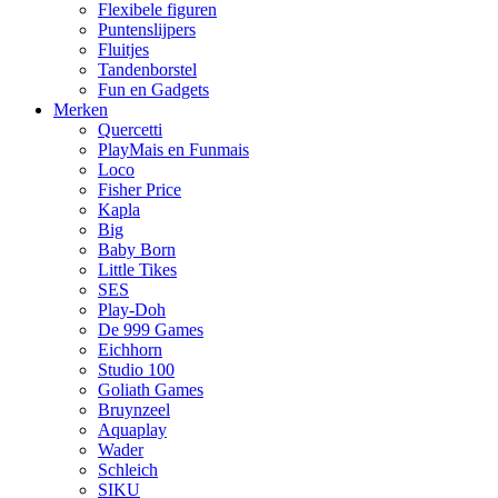
Flexibele figuren
Puntenslijpers
Fluitjes
Tandenborstel
Fun en Gadgets
Merken
Quercetti
PlayMais en Funmais
Loco
Fisher Price
Kapla
Big
Baby Born
Little Tikes
SES
Play-Doh
De 999 Games
Eichhorn
Studio 100
Goliath Games
Bruynzeel
Aquaplay
Wader
Schleich
SIKU