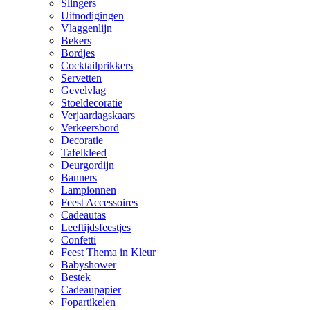
Slingers
Uitnodigingen
Vlaggenlijn
Bekers
Bordjes
Cocktailprikkers
Servetten
Gevelvlag
Stoeldecoratie
Verjaardagskaars
Verkeersbord
Decoratie
Tafelkleed
Deurgordijn
Banners
Lampionnen
Feest Accessoires
Cadeautas
Leeftijdsfeestjes
Confetti
Feest Thema in Kleur
Babyshower
Bestek
Cadeaupapier
Fopartikelen