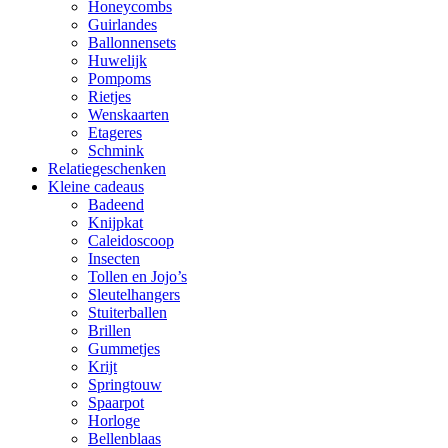
Honeycombs
Guirlandes
Ballonnensets
Huwelijk
Pompoms
Rietjes
Wenskaarten
Etageres
Schmink
Relatiegeschenken
Kleine cadeaus
Badeend
Knijpkat
Caleidoscoop
Insecten
Tollen en Jojo’s
Sleutelhangers
Stuiterballen
Brillen
Gummetjes
Krijt
Springtouw
Spaarpot
Horloge
Bellenblaas