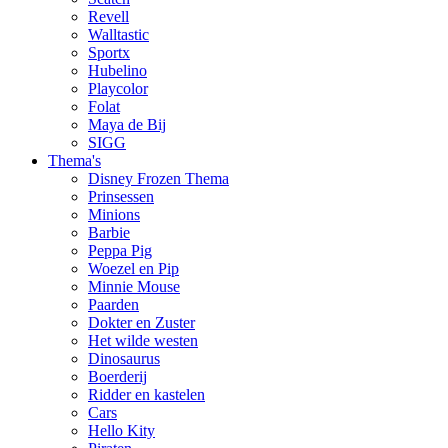
Revell
Walltastic
Sportx
Hubelino
Playcolor
Folat
Maya de Bij
SIGG
Thema's
Disney Frozen Thema
Prinsessen
Minions
Barbie
Peppa Pig
Woezel en Pip
Minnie Mouse
Paarden
Dokter en Zuster
Het wilde westen
Dinosaurus
Boerderij
Ridder en kastelen
Cars
Hello Kity