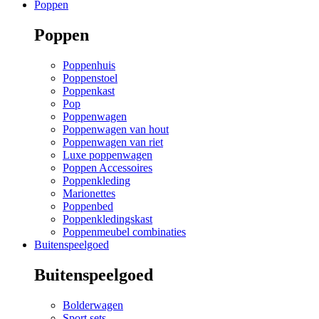
Poppen
Poppen
Poppenhuis
Poppenstoel
Poppenkast
Pop
Poppenwagen
Poppenwagen van hout
Poppenwagen van riet
Luxe poppenwagen
Poppen Accessoires
Poppenkleding
Marionettes
Poppenbed
Poppenkledingskast
Poppenmeubel combinaties
Buitenspeelgoed
Buitenspeelgoed
Bolderwagen
Sport sets