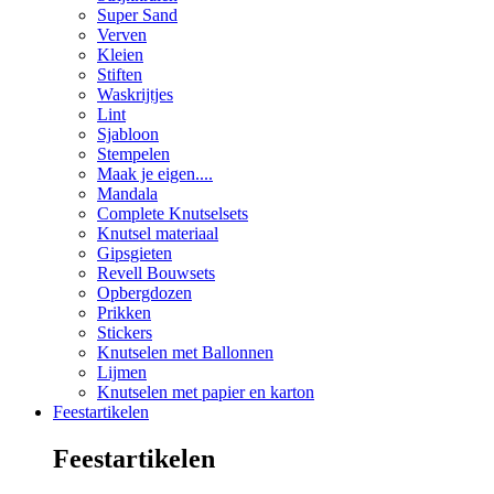
Super Sand
Verven
Kleien
Stiften
Waskrijtjes
Lint
Sjabloon
Stempelen
Maak je eigen....
Mandala
Complete Knutselsets
Knutsel materiaal
Gipsgieten
Revell Bouwsets
Opbergdozen
Prikken
Stickers
Knutselen met Ballonnen
Lijmen
Knutselen met papier en karton
Feestartikelen
Feestartikelen