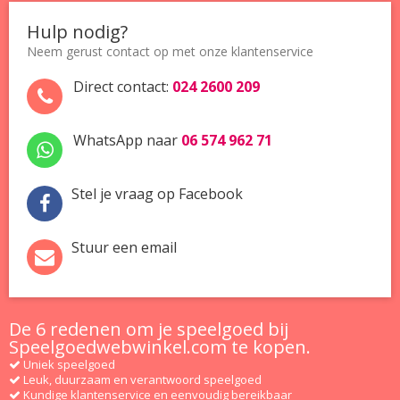
Hulp nodig?
Neem gerust contact op met onze
klantenservice
Direct contact:
024 2600 209
WhatsApp naar
06 574 962 71
Stel je vraag op Facebook
Stuur een email
De 6 redenen om je speelgoed bij
Speelgoedwebwinkel.com te kopen.
Uniek speelgoed
Leuk, duurzaam en verantwoord speelgoed
Kundige klantenservice en eenvoudig bereikbaar