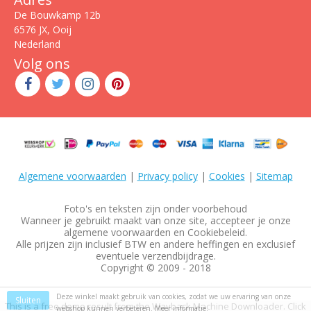
De Bouwkamp 12b
6576 JX, Ooij
Nederland
Volg ons
Algemene voorwaarden
|
Privacy policy
|
Cookies
|
Sitemap
Foto's en teksten zijn onder voorbehoud
Wanneer je gebruikt maakt van onze site, accepteer je onze
algemene voorwaarden en Cookiebeleid.
Alle prijzen zijn inclusief BTW en andere heffingen en exclusief
eventuele verzendbijdrage.
Copyright © 2009 - 2018
Deze winkel maakt gebruik van cookies, zodat we uw ervaring van onze
Sluiten
This is a free demo result from the Wayback Machine Downloader.
Click
webshop kunnen verbeteren.
Meer informatie.